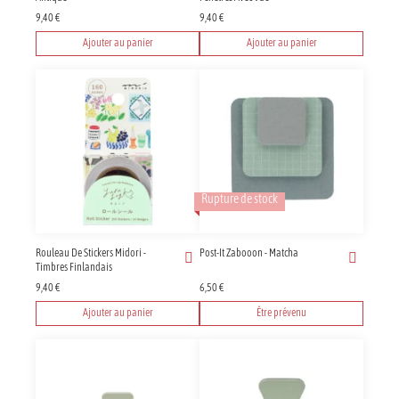
9,40
€
9,40
€
Ajouter au panier
Ajouter au panier
Rupture de stock
Rouleau De Stickers Midori -
Post-It Zabooon - Matcha
Timbres Finlandais
9,40
€
6,50
€
Ajouter au panier
Être prévenu