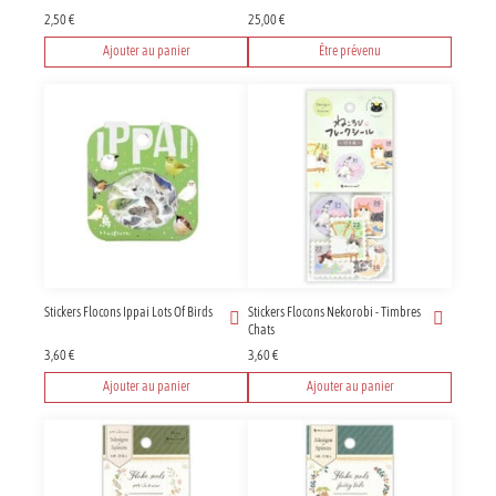
2,50
€
25,00
€
Ajouter au panier
Être prévenu
Stickers Flocons Ippai Lots Of Birds
Stickers Flocons Nekorobi - Timbres
Chats
3,60
€
3,60
€
Ajouter au panier
Ajouter au panier