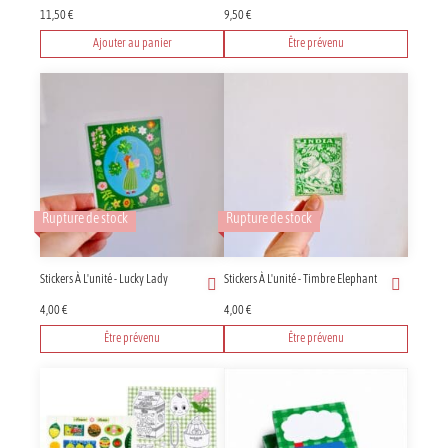
11,50
€
9,50
€
Ajouter au panier
Être prévenu
Rupture de stock
Rupture de stock
Stickers À L'unité - Lucky Lady
Stickers À L'unité - Timbre Elephant
4,00
€
4,00
€
Être prévenu
Être prévenu