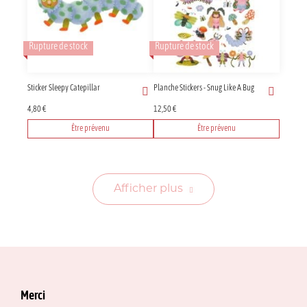
Rupture de stock
Rupture de stock
Sticker Sleepy Catepillar
Planche Stickers - Snug Like A Bug
4,80
€
12,50
€
Être prévenu
Être prévenu
Afficher plus
Merci