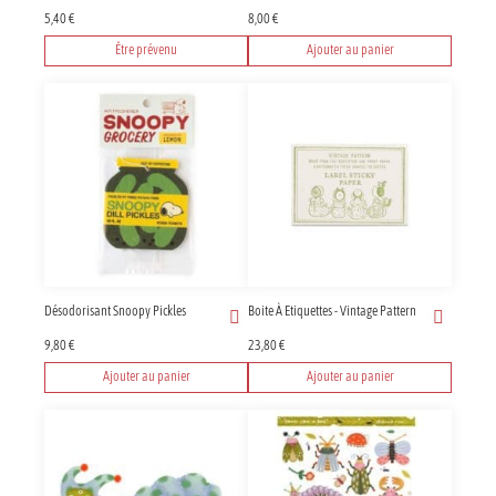
5,40
€
8,00
€
Être prévenu
Ajouter au panier
Désodorisant Snoopy Pickles
Boite À Etiquettes - Vintage Pattern
9,80
€
23,80
€
Ajouter au panier
Ajouter au panier