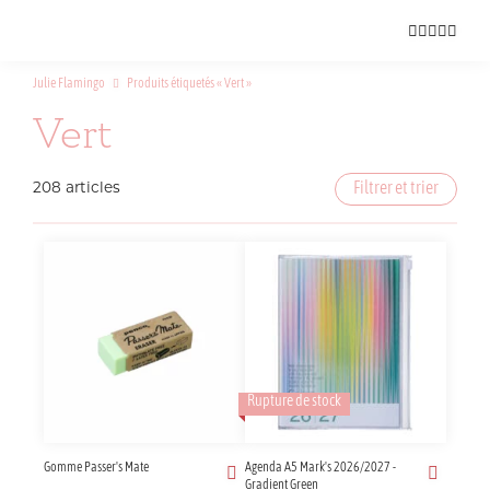
Papeterie
inspirée
Julie Flamingo
Produits étiquetés « Vert »
par
Vert
le
Voyage
et
Filtrer et trier
208 articles
la
Couleur
Rupture de stock
Gomme Passer's Mate
Agenda A5 Mark's 2026/2027 -
Gradient Green