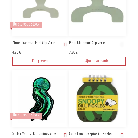
Rupture de stock
Pince Ukanmuri Mini Clip Verte
Pince Ukanmuri Clip Verte
4,20
€
7,20
€
Être prévenu
Ajouter au panier
Rupture de stock
Sticker Méduse Bioluminescente
Carnet Snoopy Epicerie - Pickles