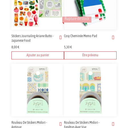
Rupture de stock
Stickers Journaling Ariane Butto -
Cosy Cheminée Memo Pad
Japanese Food
8,00
€
5,30
€
Ajouter au panier
Être prévenu
Rouleau De Stickers Midori -
Rouleau De Stickers Midori -
Antique
Fenêtres Avec Vue