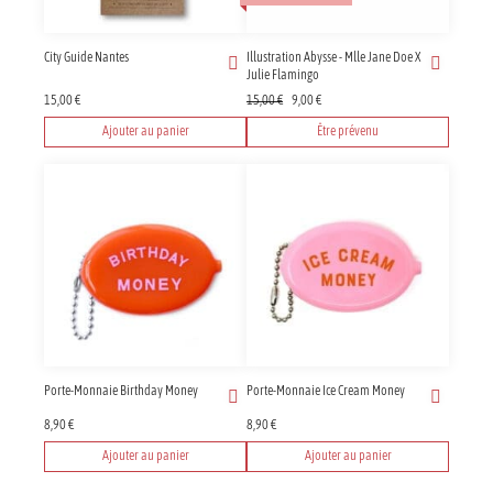
City Guide Nantes
Illustration Abysse - Mlle Jane Doe X
Julie Flamingo
Le
Le
15,00
€
15,00
€
9,00
€
prix
prix
Ajouter au panier
Être prévenu
initial
actuel
était :
est :
15,00 €.
9,00 €.
Porte-Monnaie Birthday Money
Porte-Monnaie Ice Cream Money
8,90
€
8,90
€
Ajouter au panier
Ajouter au panier