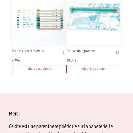
Feutres Clickart Les Verts
Trousse Hologramme
2,90
€
10,00
€
Choix des options
Ajouter au panier
Ce
produit
a
plusieurs
variations.
Les
options
Merci
peuvent
être
Ce site est une parenthèse poétique sur la papeterie, le
choisies