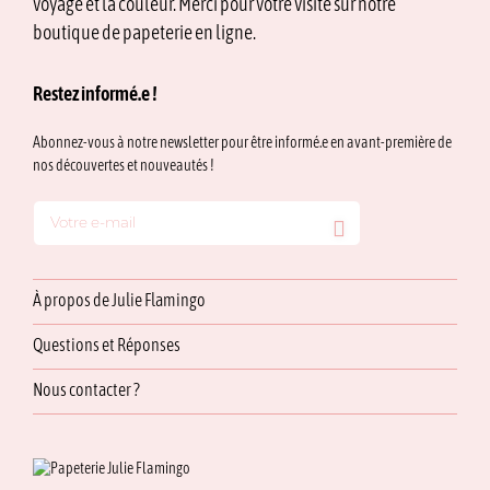
voyage et la couleur. Merci pour votre visite sur notre
sur
la
boutique de papeterie en ligne.
page
du
Restez informé.e !
produit
Abonnez-vous à notre newsletter pour être informé.e en avant-première de
nos découvertes et nouveautés !
À propos de Julie Flamingo
Questions et Réponses
Nous contacter ?