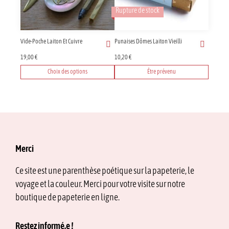
Rupture de stock
Vide-Poche Laiton Et Cuivre
Punaises Dômes Laiton Vieilli
19,00
€
10,20
€
Choix des options
Être prévenu
Ce
produit
a
plusieurs
variations.
Les
options
Merci
peuvent
être
Ce site est une parenthèse poétique sur la papeterie, le
choisies
voyage et la couleur. Merci pour votre visite sur notre
sur
la
boutique de papeterie en ligne.
page
du
Restez informé.e !
produit