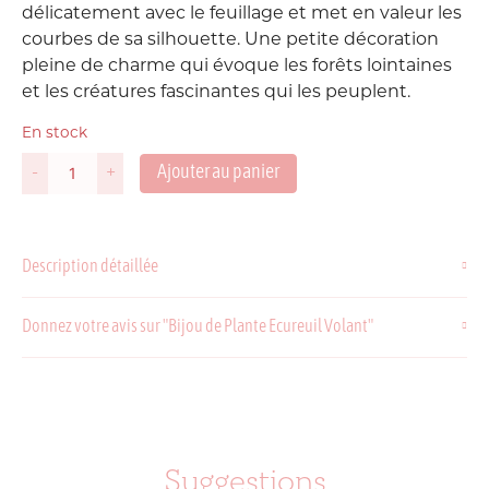
délicatement avec le feuillage et met en valeur les
courbes de sa silhouette. Une petite décoration
pleine de charme qui évoque les forêts lointaines
et les créatures fascinantes qui les peuplent.
En stock
Ajouter au panier
-
+
quantité
de
Bijou
de
Description détaillée
Plante
Ecureuil
Volant
Donnez votre avis sur "Bijou de Plante Ecureuil Volant"
Suggestions