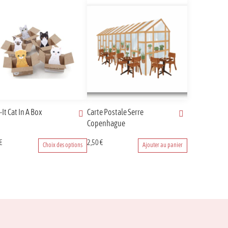
-It Cat In A Box
Carte Postale Serre
Copenhague
€
2,50
€
Choix des options
Ajouter au panier
uit
eurs
tions.
ons
ent