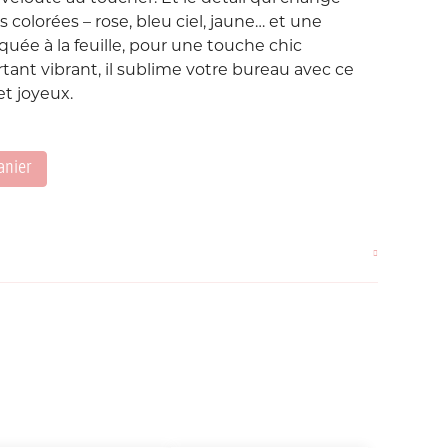
Love etc...
s colorées
– rose, bleu ciel, jaune… et une
Suisse
Taïwan
quée à la feuille
, pour une touche chic
in's
Porte-Clés
Noeuds
tant vibrant, il sublime votre bureau avec ce
et joyeux.
Printemps
Snoopy
anier
Voyage Voyage
ahiers
ochettes