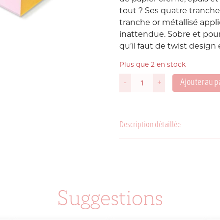
tout ? Ses
quatre tranche
Suède
tranche or métallisé appli
P
inattendue. Sobre et pour
qu’il faut de twist design 
USA
Plus que 2 en stock
Ajouter au p
-
+
quantité
de
Bloc
Note
Description détaillée
Color
Block
C
P
Suggestions