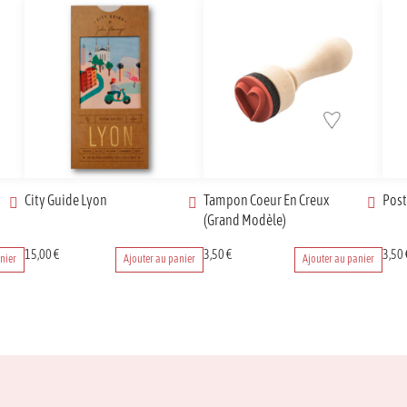
City Guide Lyon
Tampon Coeur En Creux
Post
(Grand Modèle)
Ce
15,00
€
3,50
€
3,50
nier
Ajouter au panier
Ajouter au panier
prod
a
plusi
varia
Les
opti
peuv
être