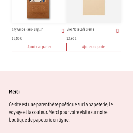
options
peuvent
être
choisies
sur
City Guide Paris- English
Bloc Note Café Crème
la
page
15,00
€
12,80
€
du
Ajouter au panier
Ajouter au panier
produit
Merci
Ce site est une parenthèse poétique sur la papeterie, le
voyage et la couleur. Merci pour votre visite sur notre
boutique de papeterie en ligne.