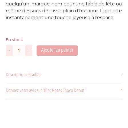
quelqu’un, marque-nom pour une table de fête ou
même dessous de tasse plein d’humour. Il apporte
instantanément une touche joyeuse à l’espace.
En stock
Ajouter au panier
-
+
quantité
de
Bloc
Notes
Description détaillée
Choco
Donut
Donnez votre avis sur "Bloc Notes Choco Donut"