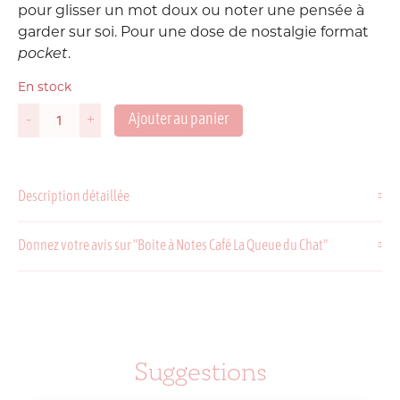
pour glisser un mot doux ou noter une pensée à
garder sur soi. Pour une dose de nostalgie format
pocket
.
En stock
Ajouter au panier
-
+
quantité
de
Boite
à
Description détaillée
Notes
Café
La
Donnez votre avis sur "Boite à Notes Café La Queue du Chat"
Queue
du
Chat
Suggestions