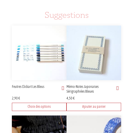
Suggestions
Feutres Clickart Les Bleus
Mémo-Notes Japonaises
Sérigraphiées Bleues
2,90
€
4,50
€
Choix des options
Ajouter au panier
Ce
produit
a
plusieurs