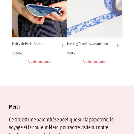
variations.
Les
options
peuvent
être
choisies
sur
Petit Vide Poche Baleine
Masking Tape Classiky Animaux
la
page
16,50
€
9,00
€
du
Ajouter au panier
Ajouter au panier
produit
Merci
Ce site est une parenthèse poétique sur la papeterie, le
voyage et la couleur. Merci pour votre visite sur notre