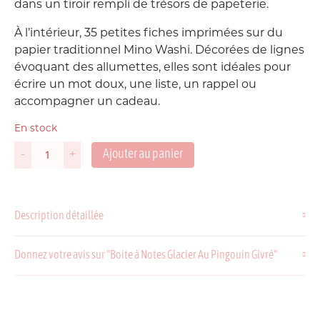
dans un tiroir rempli de trésors de papeterie.
À l’intérieur, 35 petites fiches imprimées sur du
papier traditionnel Mino Washi. Décorées de lignes
évoquant des allumettes, elles sont idéales pour
écrire un mot doux, une liste, un rappel ou
accompagner un cadeau.
En stock
Ajouter au panier
-
+
quantité
de
Boite
à
Description détaillée
Notes
Glacier
Au
Donnez votre avis sur "Boite à Notes Glacier Au Pingouin Givré"
Pingouin
Givré