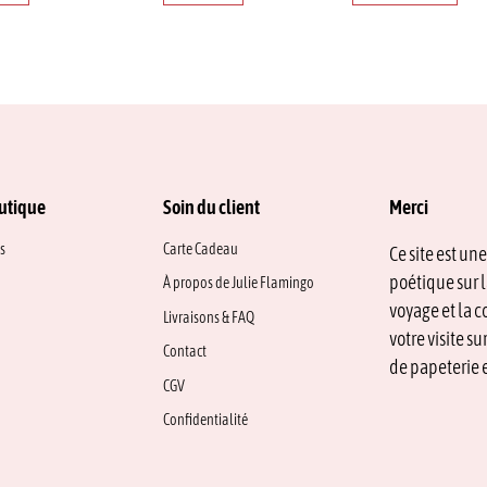
utique
Soin du client
Merci
s
Carte Cadeau
Ce site est un
poétique sur l
À propos de Julie Flamingo
voyage et la c
Livraisons & FAQ
votre visite s
Contact
de papeterie e
CGV
Confidentialité