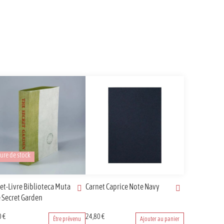
ure de stock
et-Livre Biblioteca Muta
Carnet Caprice Note Navy
e Secret Garden
0
€
24,80
€
Être prévenu
Ajouter au panier