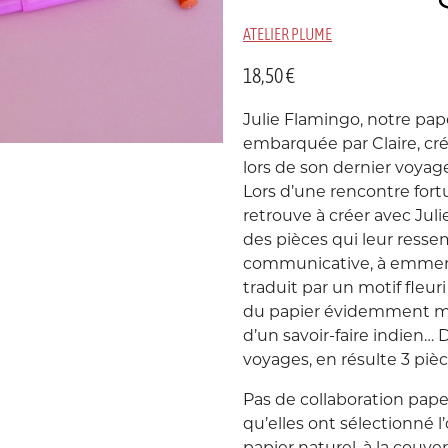
ATELIER PLUME
Suède
P
18,50
€
USA
Julie Flamingo, notre pap
embarquée par Claire, créa
lors de son dernier voyag
Lors d’une rencontre fortu
retrouve à créer avec Julie
des pièces qui leur ressemb
communicative, à emmener
traduit par un motif fleur
C
P
du papier évidemment mais
d’un savoir-faire indien
voyages, en résulte 3 pièces
Pas de collaboration pape
qu’elles ont sélectionné l’