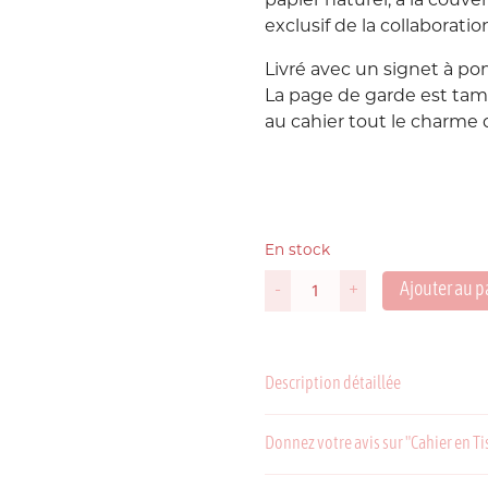
papier naturel, à la couve
exclusif de la collaboratio
Livré avec un signet à p
La page de garde est tamp
au cahier tout le charme d
En stock
Ajouter au p
-
+
quantité
de
Cahier
en
Description détaillée
Tissu
Block
Print
Donnez votre avis sur "Cahier en Ti
Atelier
Plume