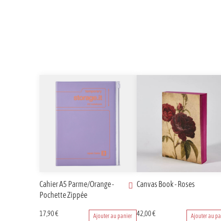
Cahier A5 Parme/Orange -
Canvas Book - Roses
Pochette Zippée
17,90
€
42,00
€
Ajouter au panier
Ajouter au pa