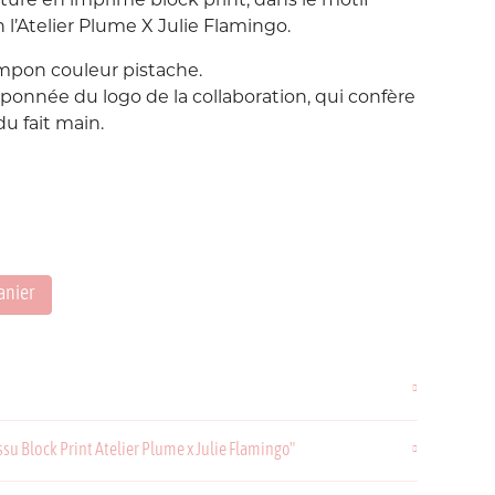
rture en imprimé block print, dans le motif
n l’Atelier Plume X Julie Flamingo.
ompon couleur pistache.
onnée du logo de la collaboration, qui confère
u fait main.
anier
ssu Block Print Atelier Plume x Julie Flamingo"