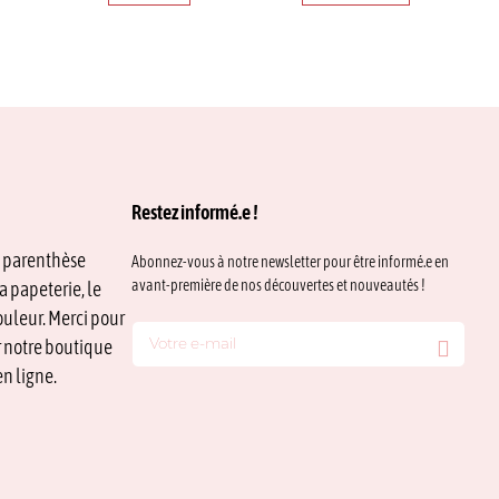
Restez informé.e !
e parenthèse
Abonnez-vous à notre newsletter pour être informé.e en
avant-première de nos découvertes et nouveautés !
a papeterie, le
ouleur. Merci pour
ur notre boutique
n ligne.