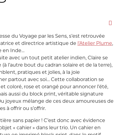
Love etc...
Suisse
Taïwan
in's
Porte-Clés
Noeuds
Printemps
esse du Voyage par les Sens, s’est retrouvée
trice et directrice artistique de
l’Atelier Plume
,
Snoopy
e en Inde…
ite avec un tout petit atelier indien, Claire se
Voyage Voyage
 (à l’autre bout du cadran solaire et de la terre),
lent, pratiques et jolies, à la joie
 partout avec soi… Cette collaboration se
i et coloré, rose et orangé pour annoncer l’été,
ahiers
ochettes
 aussi du block print, véritable signature
… Du joyeux mélange de ces deux amoureuses de
 à offrir ou s’offrir.
tière sans papier ! C’est donc avec évidence
objet « cahier » dans leur trio. Un cahier en