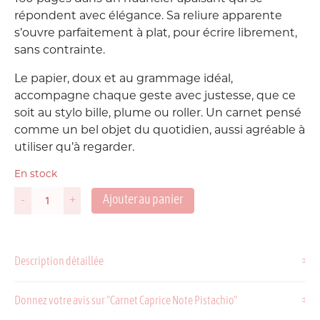
répondent avec élégance. Sa reliure apparente
s’ouvre parfaitement à plat, pour écrire librement,
sans contrainte.
Le papier, doux et au grammage idéal,
accompagne chaque geste avec justesse, que ce
soit au stylo bille, plume ou roller. Un carnet pensé
comme un bel objet du quotidien, aussi agréable à
utiliser qu’à regarder.
En stock
Ajouter au panier
-
+
quantité
de
Carnet
Caprice
Description détaillée
Note
Pistachio
Donnez votre avis sur "Carnet Caprice Note Pistachio"