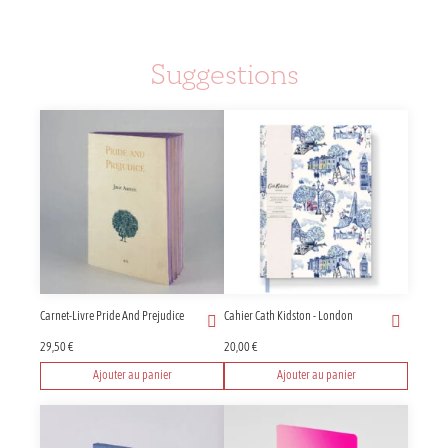
l'Amour
Suggestions
Carnet-Livre Pride And Prejudice
Cahier Cath Kidston - London
29,50
€
20,00
€
Ajouter au panier
Ajouter au panier