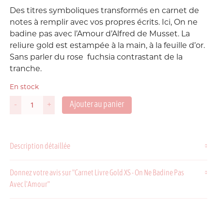
Des titres symboliques transformés en carnet de
notes à remplir avec vos propres écrits. Ici, On ne
badine pas avec l’Amour d’Alfred de Musset. La
reliure gold est estampée à la main, à la feuille d’or.
Sans parler du rose fuchsia contrastant de la
tranche.
En stock
Ajouter au panier
-
+
quantité
de
Carnet
Livre
Description détaillée
Gold
XS
-
Donnez votre avis sur "Carnet Livre Gold XS - On Ne Badine Pas
On
Avec l'Amour"
Ne
Badine
Pas
Avec