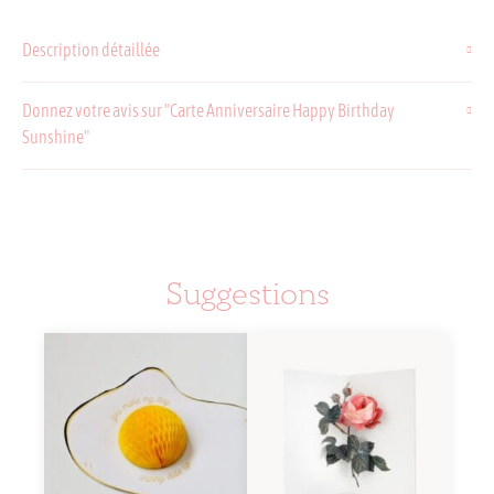
Carte
Anniversaire
Description détaillée
Happy
Birthday
Sunshine
Donnez votre avis sur "Carte Anniversaire Happy Birthday
Sunshine"
Suggestions