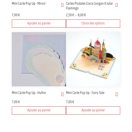
Mini Carte Pop Up - Miroir
Cartes Postales Ciara Coogan X Julie
Flamingo
Plage
7,00
€
2,50
€
–
8,00
€
de
Ajouter au panier
Choix des options
prix :
Ce
2,50 €
produit
à
8,00 €
a
plusieurs
variations.
Les
options
peuvent
être
choisies
sur
Mini Carte Pop Up - Huître
Mini Carte Pop Up - Fairy Tale
la
page
7,00
€
7,00
€
du
Ajouter au panier
Ajouter au panier
produit