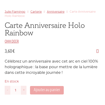
Julie Flamingo
Carterie
Anniversaire
Carte Anniversaire
Holo Rainbow
Carte Anniversaire Holo
Rainbow
OHH DEER
3,60
€
Célébrez un anniversaire avec cet arc en ciel 100%
holographique : la base pour mettre de la lumière
dans cette incroyable journée !
En stock
Ajouter au panier
-
+
quantité
de
Carte