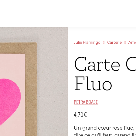
Papeterie
inspirée
Allemagne
par
Sélectionner par couleur
Sélectionner par couleur
Sélectionner par couleur
Sélectionner par couleur
le
Julie Flamingo
Carterie
Am
Voyage
Chine
et
Carte 
la
Danemark
Couleur
Fluo
Inde
C
T
M
PETRA BOASE
Luxembourg
4,70
€
Portugal
Un grand cœur rose fluo, 
dire ce qu’il faut, quand i