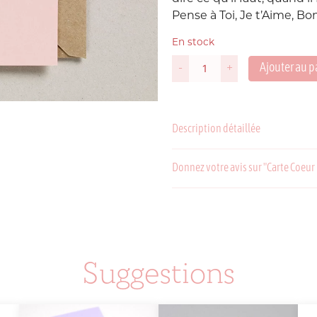
Pense à Toi, Je t’Aime, Bo
Suède
En stock
P
Ajouter au p
-
+
USA
quantité
de
Carte
Coeur
Description détaillée
Rose
Fluo
Donnez votre avis sur "Carte Coeur
C
P
Suggestions