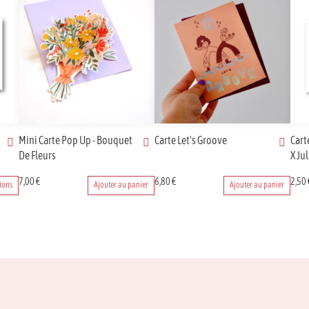
Mini Carte Pop Up - Bouquet
Carte Let's Groove
Cart
De Fleurs
X Ju
Ce
7,00
€
6,80
€
2,50
ions
Ajouter au panier
Ajouter au panier
prod
a
plusi
varia
Les
opti
peuv
être
chois