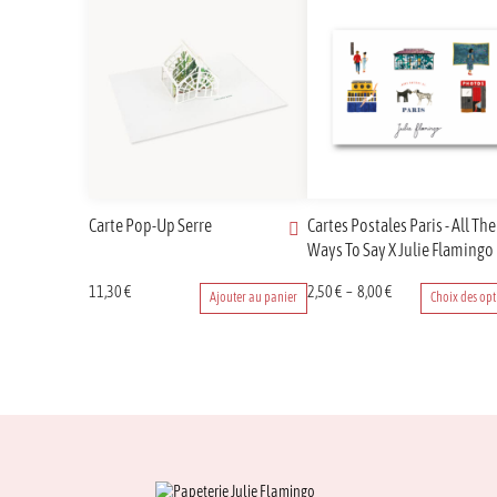
Carte Pop-Up Serre
Cartes Postales Paris - All The
Ways To Say X Julie Flamingo
Ce
Plage
11,30
€
2,50
€
–
8,00
€
Ajouter au panier
Choix des opt
produit
de
a
prix :
plusieurs
2,50 €
variations.
à
Les
8,00 €
options
peuvent
être
choisies