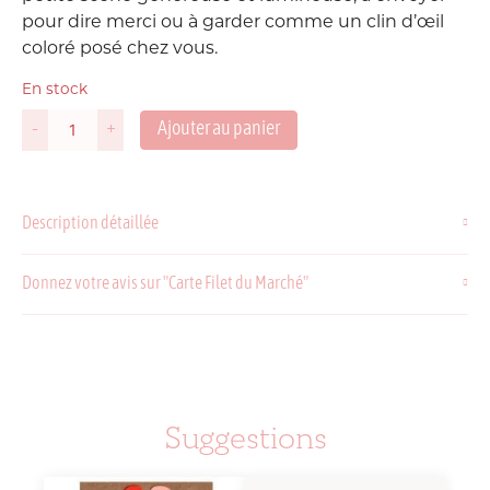
pour dire merci ou à garder comme un clin d’œil
coloré posé chez vous.
En stock
Ajouter au panier
-
+
quantité
de
Carte
Filet
Description détaillée
du
Marché
Donnez votre avis sur "Carte Filet du Marché"
Suggestions