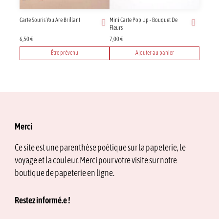
Carte Souris You Are Brillant
Mini Carte Pop Up - Bouquet De
Fleurs
6,50
€
7,00
€
Être prévenu
Ajouter au panier
Merci
Ce site est une parenthèse poétique sur la papeterie, le
voyage et la couleur. Merci pour votre visite sur notre
boutique de papeterie en ligne.
Restez informé.e !