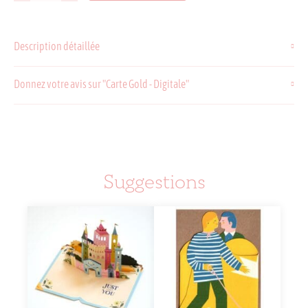
de
Carte
Gold
Description détaillée
-
Digitale
Donnez votre avis sur "Carte Gold - Digitale"
Suggestions