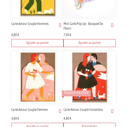
Carte Amour Couple Hommes
Mini Carte Pop Up - Bouquet De
Fleurs
4,80
€
7,00
€
Ajouter au panier
Ajouter au panier
Rupture de stock
Carte Amour Couple Femmes
Carte Amour Couple Concertina
4,80
€
4,80
€
Ajouter au panier
Être prévenu