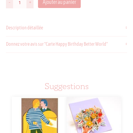
Ajouter au panier
-
+
quantité
de
Carte
Happy
Description détaillée
Birthday
Better
World
Donnez votre avis sur "Carte Happy Birthday Better World"
Suggestions