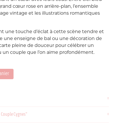
Love etc...
 grand cœur rose en arrière-plan, l’ensemble
Suisse
Taïwan
age vintage et les illustrations romantiques
in's
Porte-Clés
Noeuds
nt une touche d’éclat à cette scène tendre et
Printemps
e une enseigne de bal ou une décoration de
Snoopy
carte pleine de douceur pour célébrer un
 ou un couple que l’on aime profondément.
Voyage Voyage
anier
ahiers
ochettes
y Couple Cygnes"