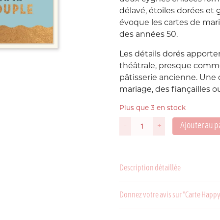
délavé, étoiles dorées et
Suède
évoque les cartes de mari
P
des années 50.
USA
Les détails dorés apporte
théâtrale, presque comm
pâtisserie ancienne. Une 
mariage, des fiançailles
Plus que 3 en stock
Ajouter au p
-
+
quantité
de
C
P
Carte
Happy
Description détaillée
Couple
Cygnes
Donnez votre avis sur "Carte Happ