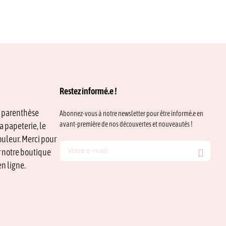
Restez informé.e !
e parenthèse
Abonnez-vous à notre newsletter pour être informé.e en
avant-première de nos découvertes et nouveautés !
a papeterie, le
ouleur. Merci pour
ur notre boutique
n ligne.