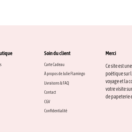
utique
Soin du client
Merci
s
Carte Cadeau
Ce site est un
poétique sur l
À propos de Julie Flamingo
voyage et la c
Livraisons & FAQ
votre visite s
Contact
de papeterie e
CGV
Confidentialité