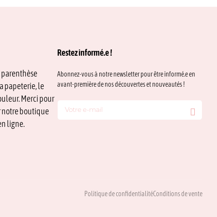
Restez informé.e !
e parenthèse
Abonnez-vous à notre newsletter pour être informé.e en
avant-première de nos découvertes et nouveautés !
a papeterie, le
ouleur. Merci pour
ur notre boutique
n ligne.
Politique de confidentialité
Conditions de vente