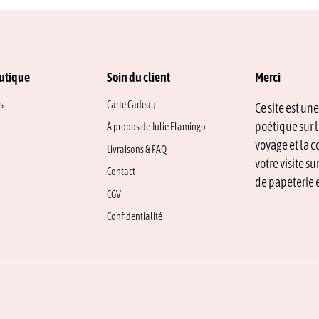
utique
Soin du client
Merci
s
Carte Cadeau
Ce site est un
poétique sur l
À propos de Julie Flamingo
voyage et la c
Livraisons & FAQ
votre visite s
Contact
de papeterie e
CGV
Confidentialité