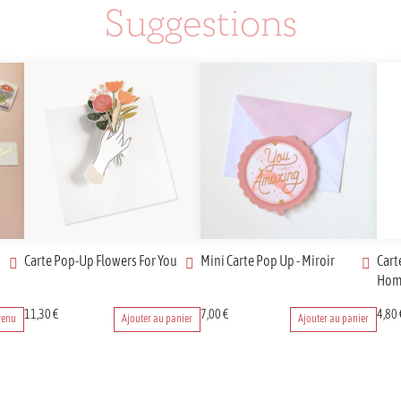
Suggestions
Carte Pop-Up Flowers For You
Mini Carte Pop Up - Miroir
Cart
Ho
11,30
€
7,00
€
4,80
venu
Ajouter au panier
Ajouter au panier