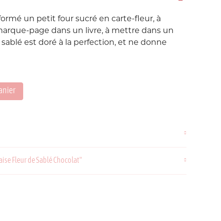
Love etc...
sformé un petit four sucré en carte-fleur, à
Suisse
Taïwan
in's
Porte-Clés
marque-page dans un livre, à mettre dans un
Noeuds
e sablé est doré à la perfection, et ne donne
Printemps
Snoopy
anier
Voyage Voyage
ahiers
ochettes
aise Fleur de Sablé Chocolat"