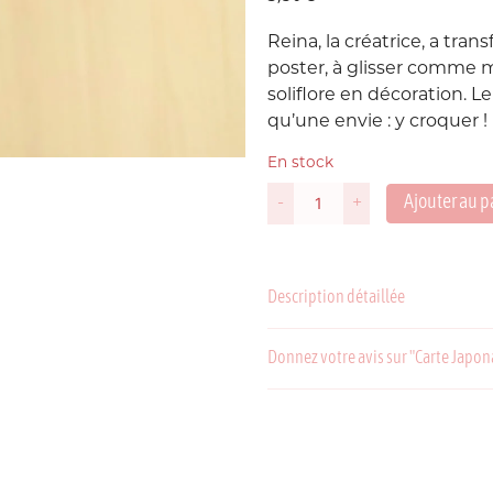
Reina, la créatrice, a tran
Suède
P
poster, à glisser comme 
soliflore en décoration. L
USA
qu’une envie : y croquer !
En stock
Ajouter au p
-
+
quantité
de
Carte
Japonaise
Description détaillée
Fleur
de
C
P
Sablé
Donnez votre avis sur "Carte Japon
Chocolat