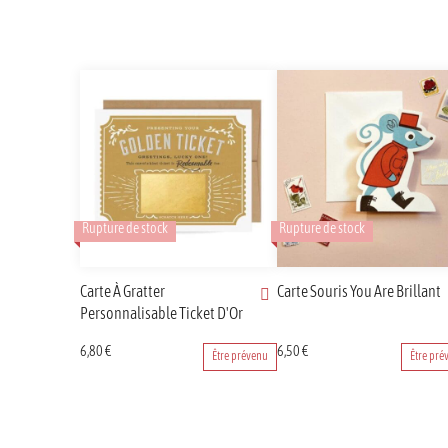
Rupture de stock
Rupture de stock
Carte À Gratter
Carte Souris You Are Brillant
Personnalisable Ticket D'Or
6,80
€
6,50
€
Être prévenu
Être pré