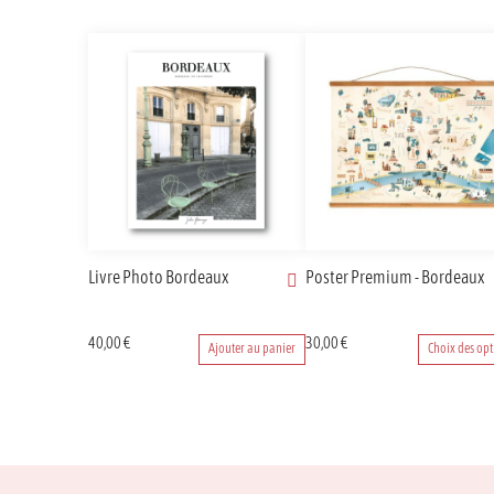
Livre Photo Bordeaux
Poster Premium - Bordeaux
Ce
40,00
€
30,00
€
Ajouter au panier
Choix des opt
produit
a
plusieurs
variations.
Les
options