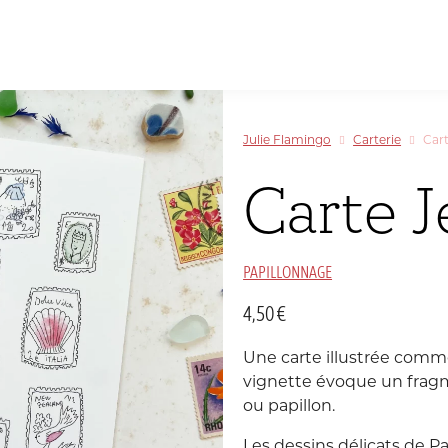
Papeterie
inspirée
Allemagne
par
Sélectionner par couleur
Sélectionner par couleur
Sélectionner par couleur
Sélectionner par couleur
le
Julie Flamingo
Carterie
Cart
Voyage
Chine
et
Carte J
la
Danemark
Couleur
PAPILLONNAGE
Inde
C
T
M
4,50
€
Luxembourg
Une carte illustrée comm
vignette évoque un fragme
Portugal
ou papillon.
Les dessins délicats de Pa