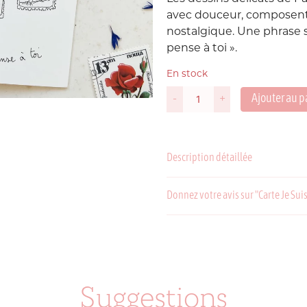
avec douceur, composen
Suède
nostalgique. Une phrase si
P
pense à toi ».
USA
En stock
Ajouter au p
-
+
quantité
de
Carte
Je
Description détaillée
Suis
Loin
Donnez votre avis sur "Carte Je Suis
C
P
Suggestions