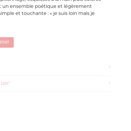
Love etc...
t un ensemble poétique et légèrement
Suisse
Taïwan
mple et touchante : « je suis loin mais je
in's
Porte-Clés
Noeuds
Printemps
anier
Snoopy
Voyage Voyage
 Loin"
ahiers
ochettes