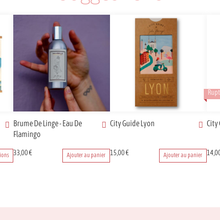
Rupt
Brume De Linge - Eau De
City Guide Lyon
City
Flamingo
33,00
€
15,00
€
14,0
ions
Ajouter au panier
Ajouter au panier