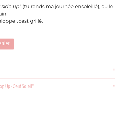
Love etc...
 side up
” (tu rends ma journée ensoleillé), ou le
Suisse
Taïwan
ain.
in's
Porte-Clés
Noeuds
loppe toast grillé.
Printemps
anier
Snoopy
Voyage Voyage
op Up - Oeuf Soleil"
ahiers
ochettes