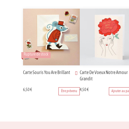
Rupture de stock
Carte Souris You Are Brillant
Carte De Voeux Notre Amour
Grandit
6,50
€
4,50
€
Être prévenu
Ajouter au pa