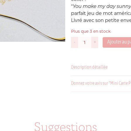
“
You make my day sunny
Suède
parfait jeu de mot améric
P
Livré avec son petite enve
USA
Plus que 3 en stock
Ajouter au p
-
+
quantité
de
Mini
Carte
Description détaillée
Pop
Up
-
Donnez votre avis sur "Mini Carte P
Oeuf
C
P
Soleil
Suggestions