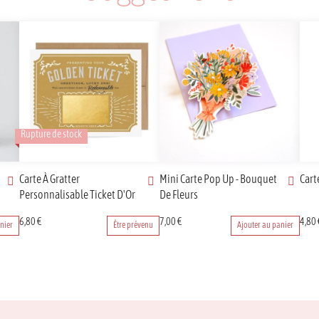
Rupture de stock
Carte À Gratter
Mini Carte Pop Up - Bouquet
Car
Personnalisable Ticket D'Or
De Fleurs
6,80
€
7,00
€
4,80
nier
Être prévenu
Ajouter au panier