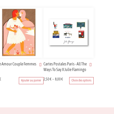
te Amour Couple Femmes
Cartes Postales Paris - All The
Ways To Say X Julie Flamingo
Ce
Plage
€
2,50
€
–
8,00
€
Ajouter au panier
Choix des options
produit
de
a
prix :
plusieurs
2,50 €
variations.
à
Les
8,00 €
options