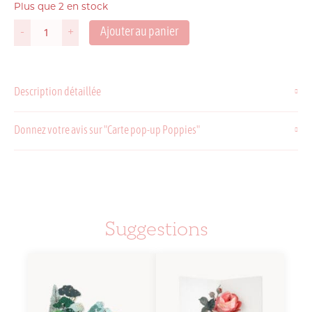
Plus que 2 en stock
Ajouter au panier
-
+
quantité
de
Carte
pop-
Description détaillée
up
Poppies
Donnez votre avis sur "Carte pop-up Poppies"
Suggestions