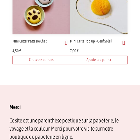
Mini Cutter Patte De Chat
Mini Carte Pop Up - Oeuf Soleil
4,50
€
7,00
€
Choix des options
Ajouter au panier
Ce
produit
a
plusieurs
variations.
Les
options
Merci
peuvent
être
Ce site est une parenthèse poétique sur la papeterie, le
choisies
voyage et la couleur. Merci pour votre visite sur notre
sur
la
boutique de papeterie en ligne.