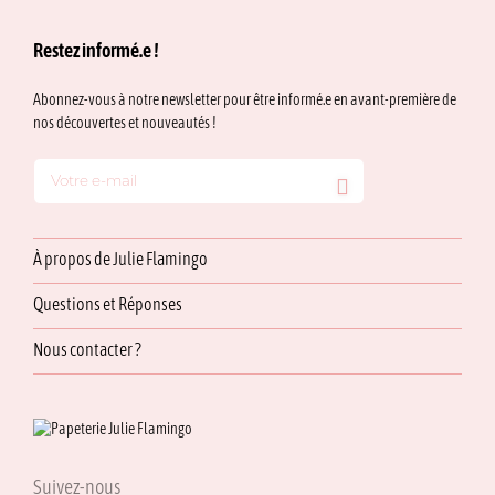
page
du
Restez informé.e !
produit
Abonnez-vous à notre newsletter pour être informé.e en avant-première de
nos découvertes et nouveautés !
À propos de Julie Flamingo
Questions et Réponses
Nous contacter ?
Suivez-nous