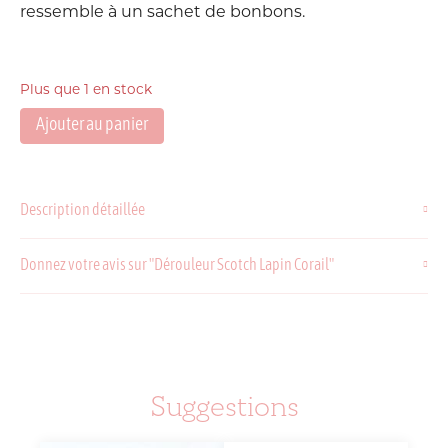
ressemble à un sachet de bonbons.
Plus que 1 en stock
Ajouter au panier
quantité
de
Dérouleur
Scotch
Description détaillée
Lapin
Corail
Donnez votre avis sur "Dérouleur Scotch Lapin Corail"
Suggestions