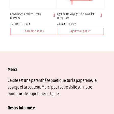
Kaweco Stylo Perkeo Peony
Agenda De Voyage "The Traveller"
Blossom
Dusty Rose
Plage
Le
Le
19,00
€
–
21,50
€
23,00
€
16,00
€
de
prix
prix
Choix des options
Ajouter au panier
prix :
initial
actuel
Ce
19,00 €
était :
est :
produit
à
23,00 €.
16,00 €.
21,50 €
a
plusieurs
variations.
Les
options
Merci
peuvent
être
Ce site est une parenthèse poétique sur la papeterie, le
choisies
voyage et la couleur. Merci pour votre visite sur notre
sur
la
boutique de papeterie en ligne.
page
du
Restez informé.e !
produit