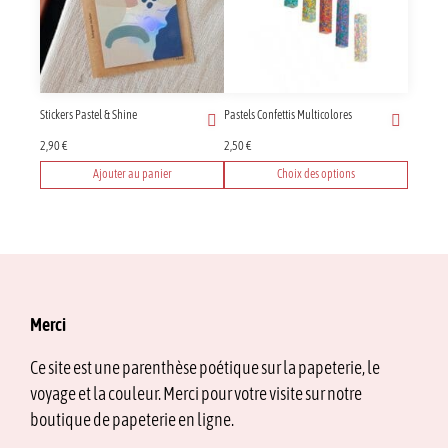
Stickers Pastel & Shine
Pastels Confettis Multicolores
2,90
€
2,50
€
Ajouter au panier
Choix des options
Ce
produit
a
plusieurs
variations.
Les
options
Merci
peuvent
être
Ce site est une parenthèse poétique sur la papeterie, le
choisies
voyage et la couleur. Merci pour votre visite sur notre
sur
la
boutique de papeterie en ligne.
page