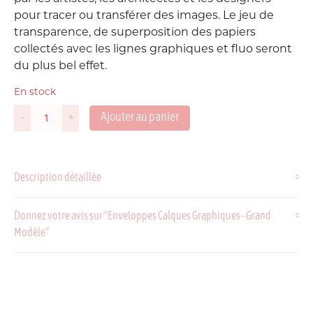
pour tracer ou transférer des images. Le jeu de
transparence, de superposition des papiers
collectés avec les lignes graphiques et fluo seront
du plus bel effet.
En stock
Ajouter au panier
-
+
quantité
de
Enveloppes
Calques
Description détaillée
Graphiques
-
Grand
Donnez votre avis sur "Enveloppes Calques Graphiques - Grand
Modèle
Modèle"