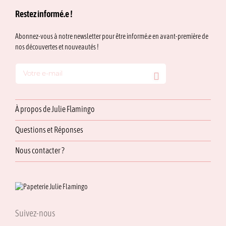
du
Restez informé.e !
produit
Abonnez-vous à notre newsletter pour être informé.e en avant-première de
nos découvertes et nouveautés !
À propos de Julie Flamingo
Questions et Réponses
Nous contacter ?
Suivez-nous