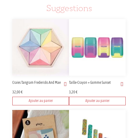
Suggestions
Craies Tangram Fredericks And Mae
Taille-Crayon + Gomme Sunset
32,00
€
3,20
€
Ajouter au panier
Ajouter au panier