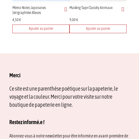
Mémo-Notes Japonaises
Masking Tape Classiky Animaux
Sérigraphiées Bleues
4,50
€
9,00
€
Ajouter au panier
Ajouter au panier
Merci
Ce site est une parenthèse poétique sur la papeterie, le
voyage et la couleur. Merci pour votre visite sur notre
boutique de papeterie en ligne.
Restez informé.e !
Abonnez-vous à notre newsletter pour être informé.e en avant-première de