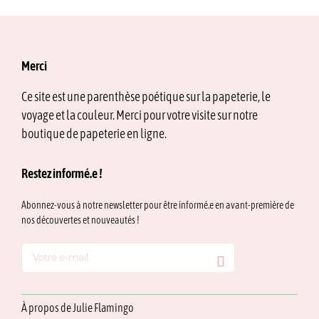
a
plusieurs
variations.
Les
options
Merci
peuvent
être
Ce site est une parenthèse poétique sur la papeterie, le
choisies
voyage et la couleur. Merci pour votre visite sur notre
sur
la
boutique de papeterie en ligne.
page
du
Restez informé.e !
produit
Abonnez-vous à notre newsletter pour être informé.e en avant-première de
nos découvertes et nouveautés !
À propos de Julie Flamingo