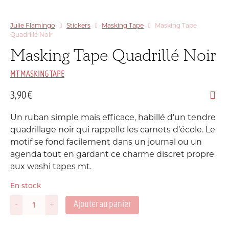
Julie Flamingo
Stickers
Masking Tape
Masking Tape
Quadrillé Noir
Masking Tape Quadrillé Noir
MT MASKING TAPE
3,90
€
Un ruban simple mais efficace, habillé d’un tendre
quadrillage noir qui rappelle les carnets d’école. Le
motif se fond facilement dans un journal ou un
agenda tout en gardant ce charme discret propre
aux washi tapes mt.
En stock
Ajouter au panier
-
+
quantité
de