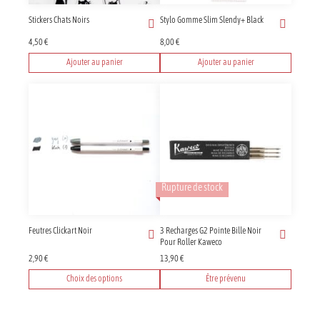
Stickers Chats Noirs
Stylo Gomme Slim Slendy+ Black
4,50
€
8,00
€
Ajouter au panier
Ajouter au panier
Rupture de stock
Feutres Clickart Noir
3 Recharges G2 Pointe Bille Noir
Pour Roller Kaweco
2,90
€
13,90
€
Choix des options
Être prévenu
Ce
produit