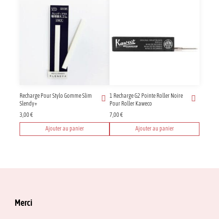
produit
à
31,50 €
a
plusieurs
variations.
Les
options
peuvent
être
choisies
sur
Recharge Pour Stylo Gomme Slim
1 Recharge G2 Pointe Roller Noire
la
Slendy+
Pour Roller Kaweco
page
3,00
€
7,00
€
du
produit
Ajouter au panier
Ajouter au panier
Merci