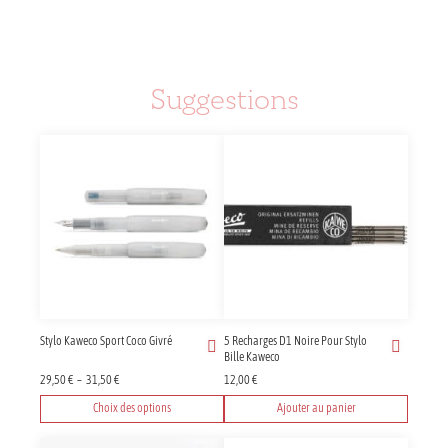
Suggestions
Stylo Kaweco Sport Coco Givré
5 Recharges D1 Noire Pour Stylo
Bille Kaweco
Plage
29,50
€
–
31,50
€
12,00
€
de
Choix des options
Ajouter au panier
prix :
Ce
29,50 €