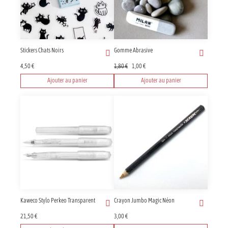
Stickers Chats Noirs
Gomme Abrasive
Le
Le
4,50
€
1,80
€
1,00
€
prix
prix
Ajouter au panier
Ajouter au panier
initial
actuel
était :
est :
1,80 €.
1,00 €.
Kaweco Stylo Perkeo Transparent
Crayon Jumbo Magic Néon
21,50
€
3,00
€