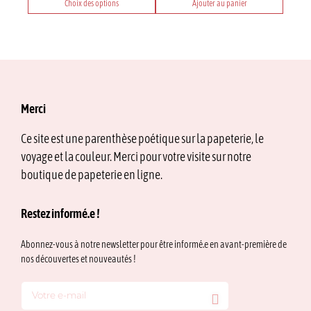
Choix des options
Ajouter au panier
Ce
produit
a
plusieurs
variations.
Les
options
Merci
peuvent
être
Ce site est une parenthèse poétique sur la papeterie, le
choisies
voyage et la couleur. Merci pour votre visite sur notre
sur
la
boutique de papeterie en ligne.
page
du
Restez informé.e !
produit
Abonnez-vous à notre newsletter pour être informé.e en avant-première de
nos découvertes et nouveautés !