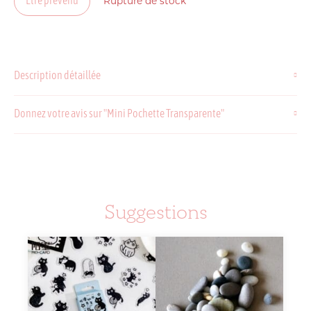
Être prévenu
Rupture de stock
Description détaillée
Donnez votre avis sur "Mini Pochette Transparente"
Suggestions