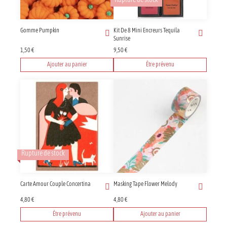
Rupture de stock
Gomme Pumpkin
Kit De 8 Mini Encreurs Tequila
Sunrise
1,50
€
9,50
€
Ajouter au panier
Être prévenu
Rupture de stock
Carte Amour Couple Concertina
Masking Tape Flower Melody
4,80
€
4,80
€
Être prévenu
Ajouter au panier