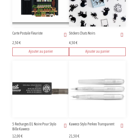
Carte Postale Fleuriste
Stickers Chats Noirs
2,50
€
4,50
€
Ajouter au panier
Ajouter au panier
5 Recharges D1 Noire Pour Stylo
Kaweco Stylo Perkeo Transparent
Bille Kaweco
12,00
€
21,50
€