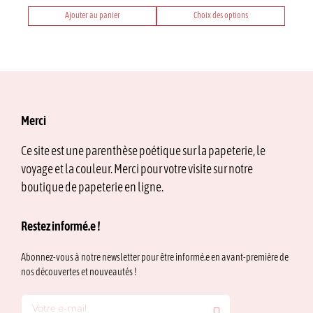
Ajouter au panier
Choix des options
Ce
produit
a
plusieurs
variations.
Les
options
Merci
peuvent
être
Ce site est une parenthèse poétique sur la papeterie, le
choisies
voyage et la couleur. Merci pour votre visite sur notre
sur
la
boutique de papeterie en ligne.
page
du
Restez informé.e !
produit
Abonnez-vous à notre newsletter pour être informé.e en avant-première de
nos découvertes et nouveautés !