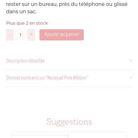
rester sur un bureau, près du téléphone ou glissé
dans un sac.
Plus que 2 en stock
Ajouter au panier
-
+
quantité
de
Notepad
Pink
Description détaillée
Ribbon
Donnez votre avis sur "Notepad Pink Ribbon"
Suggestions