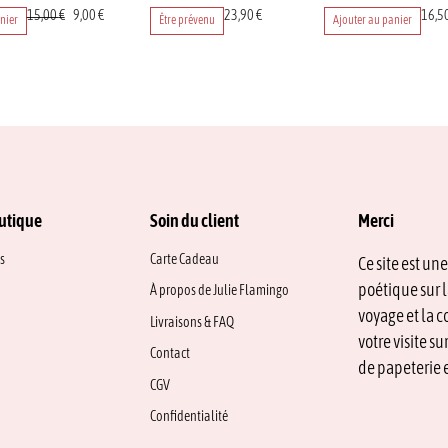
Le
Le
15,00
€
9,00
€
23,90
€
16,5
nier
Être prévenu
Ajouter au panier
prix
prix
initial
actuel
était :
est :
15,00 €.
9,00 €.
utique
Soin du client
Merci
s
Carte Cadeau
Ce site est un
poétique sur l
À propos de Julie Flamingo
voyage et la c
Livraisons & FAQ
votre visite s
Contact
de papeterie e
CGV
Confidentialité