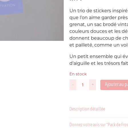
Un trio de stickers inspir
Suède
P
que l’on aime garder près
grenat, un sac brodé vint
USA
couleurs douces et les dét
donnent beaucoup de cha
et pailleté, comme un voile
Un petit ensemble qui év
d’aiguille et les trésors 
En stock
Ajouter au p
-
+
C
P
quantité
de
Pack
de
Description détaillée
Frosted
Stickers
-
Donnez votre avis sur "Pack de Frost
Point