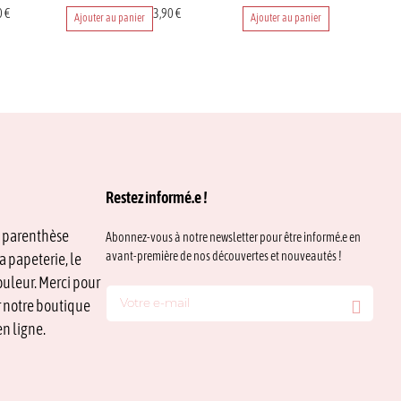
0
€
3,90
€
Ajouter au panier
Ajouter au panier
Restez informé.e !
e parenthèse
Abonnez-vous à notre newsletter pour être informé.e en
avant-première de nos découvertes et nouveautés !
a papeterie, le
ouleur. Merci pour
ur notre boutique
n ligne.