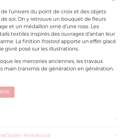
Love etc...
é de l’univers du point de croix et des objets
Suisse
Taïwan
in's
Porte-Clés
 de soi. On y retrouve un bouquet de fleurs
Noeuds
age et un médaillon orné d’une rose. Les
ails textiles inspirés des ouvrages d’antan leur
Printemps
rme. La finition
frosted
apporte un effet glacé
Snoopy
 givré posé sur les illustrations.
oque les merceries anciennes, les travaux
Voyage Voyage
faits main transmis de génération en génération.
anier
ahiers
ochettes
ed Stickers - Point de Croix"