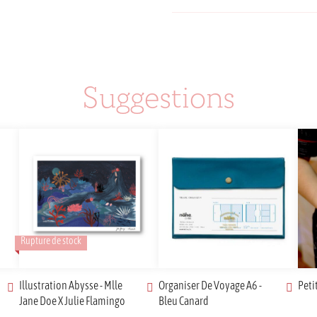
de
Croix
Suggestions
Rupture de stock
Illustration Abysse - Mlle
Organiser De Voyage A6 -
Peti
Jane Doe X Julie Flamingo
Bleu Canard