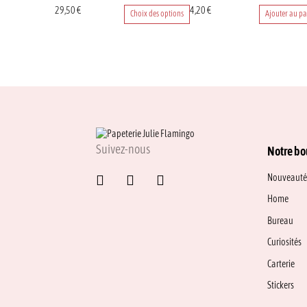
Ce
29,50
€
4,20
€
Choix des options
Ajouter au pa
produit
a
plusieurs
variations.
Les
options
peuvent
être
choisies
sur
Suivez-nous
Notre bo
la
page
Nouveauté
du
Home
produit
Bureau
Curiosités
Carterie
Stickers