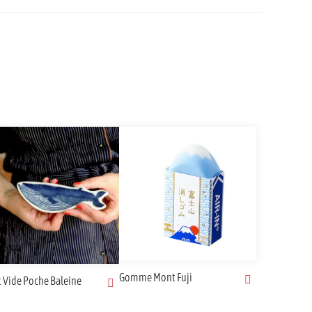
Gomme Mont Fuji
t Vide Poche Baleine