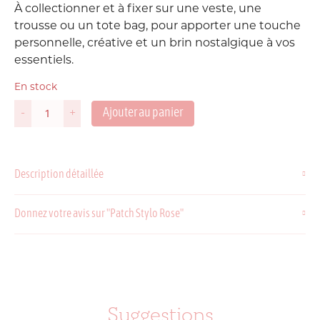
À collectionner et à fixer sur une veste, une
trousse ou un tote bag, pour apporter une touche
personnelle, créative et un brin nostalgique à vos
essentiels.
En stock
Ajouter au panier
-
+
quantité
de
Patch
Stylo
Description détaillée
Rose
Donnez votre avis sur "Patch Stylo Rose"
Suggestions