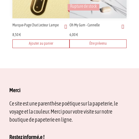
Rupture de stock
Marque-Page Chat Lecteur Lampe
Oh My Gum - Cannelle
8,50
€
6,00
€
Ajouter au panier
Être prévenu
Merci
Ce site est une parenthèse poétique sur la papeterie, le
voyage et la couleur. Merci pour votre visite sur notre
boutique de papeterie en ligne.
Restez informé.e !