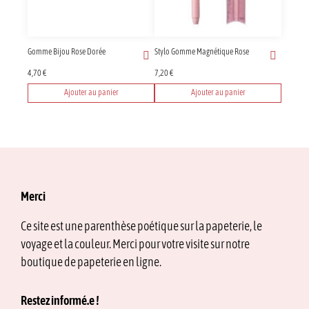
peuvent
être
choisies
sur
Gomme Bijou Rose Dorée
Stylo Gomme Magnétique Rose
la
page
4,70
€
7,20
€
du
Ajouter au panier
Ajouter au panier
produit
Merci
Ce site est une parenthèse poétique sur la papeterie, le
voyage et la couleur. Merci pour votre visite sur notre
boutique de papeterie en ligne.
Restez informé.e !