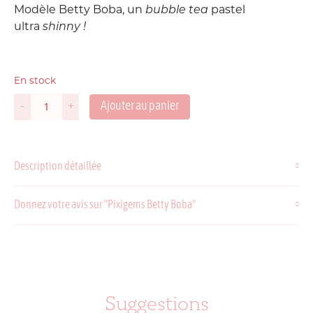
Modèle Betty Boba, un
bubble tea
pastel
ultra
shinny !
En stock
Ajouter au panier
-
+
quantité
de
Pixigems
Betty
Description détaillée
Boba
Donnez votre avis sur "Pixigems Betty Boba"
Suggestions