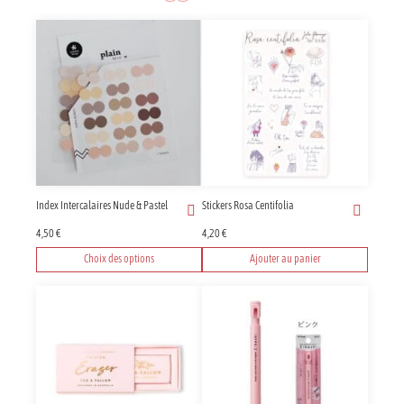
Index Intercalaires Nude & Pastel
Stickers Rosa Centifolia
4,50
€
4,20
€
Choix des options
Ajouter au panier
Ce
produit
a
plusieurs
variations.
Les
options