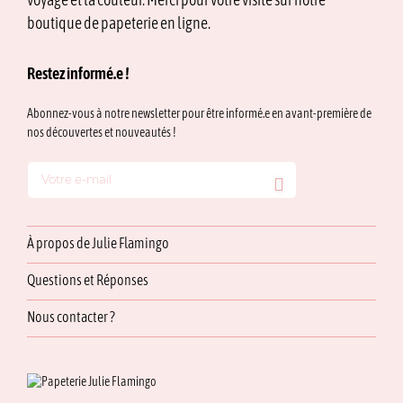
voyage et la couleur. Merci pour votre visite sur notre
sur
la
boutique de papeterie en ligne.
page
du
Restez informé.e !
produit
Abonnez-vous à notre newsletter pour être informé.e en avant-première de
nos découvertes et nouveautés !
À propos de Julie Flamingo
Questions et Réponses
Nous contacter ?