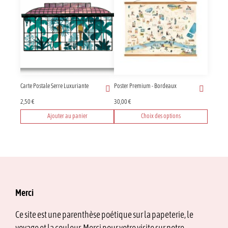
Carte Postale Serre Luxuriante
Poster Premium - Bordeaux
2,50
€
30,00
€
Ajouter au panier
Choix des options
Ce
produit
a
plusieurs
variations.
Les
options
Merci
peuvent
être
Ce site est une parenthèse poétique sur la papeterie, le
choisies