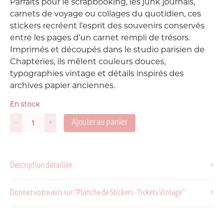
Parfaits pour le scrapbooking, les junk journals,
carnets de voyage ou collages du quotidien, ces
stickers recréent l’esprit des souvenirs conservés
entre les pages d’un carnet rempli de trésors.
Imprimés et découpés dans le studio parisien de
Chapteries, ils mêlent couleurs douces,
typographies vintage et détails inspirés des
archives papier anciennes.
En stock
Ajouter au panier
-
+
quantité
de
Planche
de
Description détaillée
Stickers
-
Tickets
Donnez votre avis sur "Planche de Stickers - Tickets Vintage"
Vintage