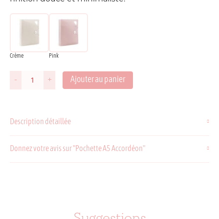
Crème
Pink
Ajouter au panier
-
+
quantité
de
Pochette
A5
Description détaillée
Accordéon
Donnez votre avis sur "Pochette A5 Accordéon"
Suggestions