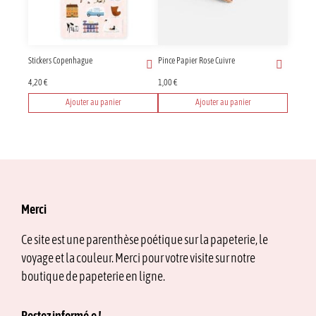
peuvent
être
choisies
sur
Stickers Copenhague
Pince Papier Rose Cuivre
la
page
4,20
€
1,00
€
du
Ajouter au panier
Ajouter au panier
produit
Merci
Ce site est une parenthèse poétique sur la papeterie, le
voyage et la couleur. Merci pour votre visite sur notre
boutique de papeterie en ligne.