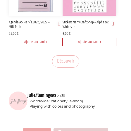
Agenda A5 Mark’s 2026/2027 –
Stickers Nany Craft Shop – Alphabet
Milk Pink
Whimsical
25,00
€
6,00
€
Ajouter au panier
Ajouter au panier
Découvrir
julie.flamingo
3 218
• Worldwide Stationery (e-shop)
• Playing with colors and photography
julie.flamingo
julie.flamingo
julie.flamingo
julie.flamingo
Juil 8
Juil 7
julie.flamingo
julie.flamingo
“Un dernier drop
Juil 6
Juil 4