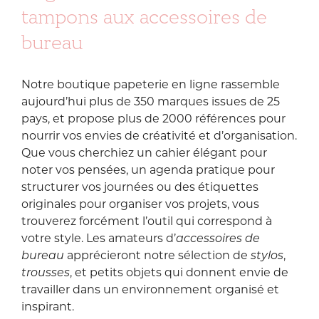
Les tilleuls
mon départ, j’ai
tampons aux accessoires de
d’inspiration et
sentent bon dans
vidé le sac de
d’émotion.
les bons soirs de
Mary Poppins.
bureau
Admirer des
juin !
Enfin… sa version
étoffes vieilles de
L’air est parfois si
2026 : graouuuuu
plusieurs siècles
doux, qu’on ferme
+++, et nettement
qui semblent tout
Notre boutique papeterie en ligne rassemble
la paupière ;
mieux fournie.
juste sorties de la
Le vent chargé de
aujourd’hui plus de 350 marques issues de 25
malle où elles
bruits, − la ville
À l’intérieur ? Des
pays, et propose plus de 2000 références pour
reposaient, à
n’est pas loin -,!
trésors
peine froissées, à
nourrir vos envies de créativité et d’organisation.
A des parfums de
snoopyesques,
peine ridées, tout
Que vous cherchiez un
cahier élégant
pour
vigne et des
des petits délires
en imaginant
parfums de bière…
UFO, des marque-
noter vos pensées, un
agenda pratique
pour
l’audace qu’elles
pages façon glace
représentaient à
structurer vos journées ou
des étiquettes
Cette photo
à l’italienne,
leur époque. Se
originales
pour organiser vos projets, vous
m’émeut plus que
d’autres fruits
rappeler que
toutes les autres
trouverez forcément l’outil qui correspond à
d’été, des
cette reine au
car elle est le
cassettes audio
votre style. Les amateurs d’
accessoires de
destin tragique
reflet de ton
revisitées et une
était aussi une
bureau
apprécieront notre sélection de
stylos
,
adolescence. Mon
foule de petites
immense figure
trousses
, et petits objets qui donnent envie de
Ange, profite de
nouveautés
de style,
tes (presque) 17
travailler dans un environnement organisé et
glanées ici et là.
impertinente,
ans, de ton amour
inspirant.
visionnaire, dans
pour Rimbaud,
Bref, j’ai fait en