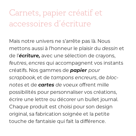
sa façon de porter
amour que je te
sorte que vous
une robe comme
Carnets, papier créatif et
souhaite de
ayez de quoi tenir
de choisir un
conserver toute ta
jusqu’à mon
fauteuil.
accessoires d’écriture
vie, de tes doux
retour.
S’imprégner de
amis, de la
chaque micro-
limonade plutôt
Enfin… en théorie.
détail — une
que la bière, et de
Mais notre univers ne s’arrête pas là. Nous
dentelle, un
tout ce qui fait
Rdv demain midi
camée, une
mettons aussi à l’honneur le plaisir du
dessin
et
vibrer.
pour un live de
dorure, un galon
de l’
écriture,
avec une sélection de
crayons
,
présentation +
— pour nourrir ma
Dans quelques
mercredi 20h00
feutres
,
encres
qui accompagnent vos instants
créativité, affiner
années, vous ne
pour la mise en
créatifs. Nos gammes de
papier
pour
mon regard,
marcherez peut-
ligne 🎉
enrichir mon
scrapbook
, et de
tampons encreurs
, de
bloc-
être plus main
sourcing… et
notes
et de
cartes
de voeux
offrent mille
dans la main au
réinjecter ensuite
milieu d’une route
possibilités pour personnaliser vos créations,
toute cette
de vacances, mais
beauté dans le
écrire une lettre ou décorer un bullet journal.
chacun se
petit vaisseau
Chaque produit est choisi pour son design
souviendra de cet
qu’est ma jolie
été où, sans le
original, sa fabrication soignée et la petite
papeterie.
savoir, vous étiez
touche de fantaisie qui fait la différence.
exactement là où
il fallait être ❤️