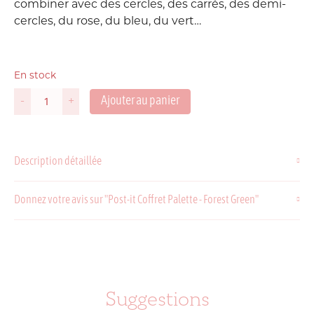
combiner avec des cercles, des carrés, des demi-
cercles, du rose, du bleu, du vert…
En stock
Ajouter au panier
-
+
quantité
de
Post-
it
Description détaillée
Coffret
Palette
-
Donnez votre avis sur "Post-it Coffret Palette - Forest Green"
Forest
Green
Suggestions