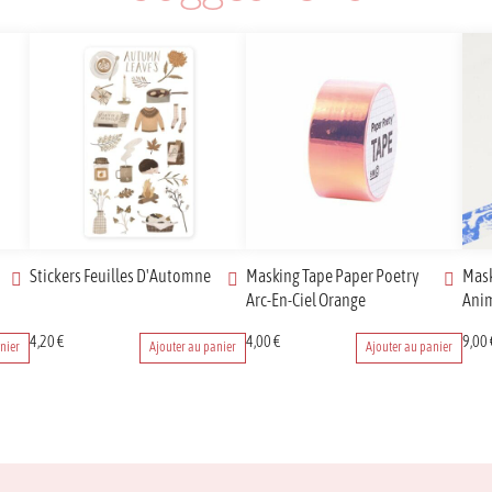
Stickers Feuilles D'Automne
Masking Tape Paper Poetry
Mask
Arc-En-Ciel Orange
Ani
4,20
€
4,00
€
9,00
nier
Ajouter au panier
Ajouter au panier