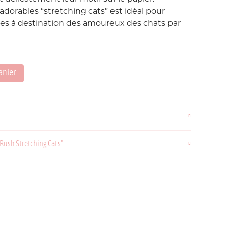
Love etc...
’adorables “stretching cats” est idéal pour
Suisse
Taïwan
tres à destination des amoureux des chats par
in's
Porte-Clés
Noeuds
Printemps
anier
Snoopy
Voyage Voyage
 Rush Stretching Cats"
ahiers
ochettes