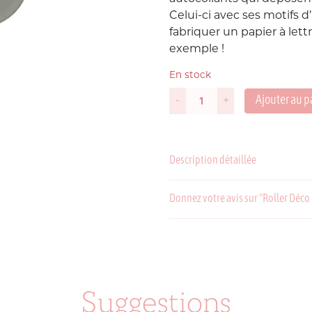
Celui-ci avec ses motifs d
Suède
fabriquer un papier à let
P
exemple !
USA
En stock
Ajouter au p
-
+
quantité
de
Roller
Déco
Description détaillée
Rush
Stretching
Cats
Donnez votre avis sur "Roller Déco
C
P
Suggestions