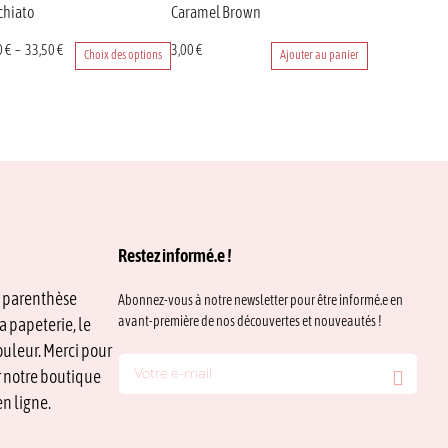
chiato
Caramel Brown
Plage
0
€
–
33,50
€
3,00
€
Choix des options
Ajouter au panier
uit
de
prix :
eurs
21,00 €
tions.
à
33,50 €
ons
ent
ies
Restez informé.e !
e parenthèse
Abonnez-vous à notre newsletter pour être informé.e en
avant-première de nos découvertes et nouveautés !
a papeterie, le
uit
ouleur. Merci pour
ur notre boutique
n ligne.