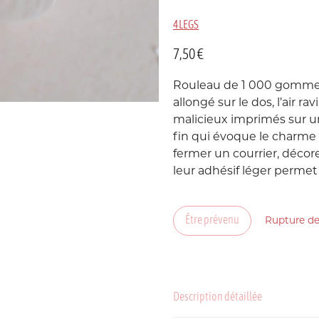
4LEGS
Suède
P
7,50
€
USA
Rouleau de 1 000 gommett
allongé sur le dos, l’air ra
malicieux imprimés sur un
fin qui évoque le charme 
fermer un courrier, déco
leur adhésif léger permet 
C
P
Être prévenu
Rupture de
Description détaillée