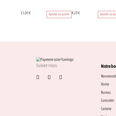
15,00
€
4,20
€
Ajouter au panier
Ajouter au pa
Suivez-nous
Notre bo
Nouveauté
Home
Bureau
Curiosités
Carterie