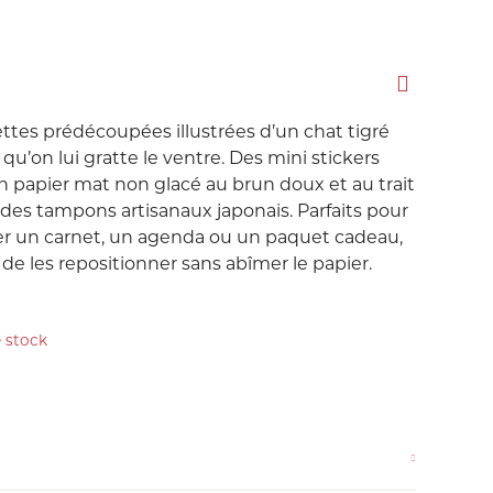
Love etc...
Suisse
Taïwan
in's
Porte-Clés
Noeuds
Printemps
es prédécoupées illustrées d’un chat tigré
vi qu’on lui gratte le ventre. Des mini stickers
Snoopy
 papier mat non glacé au brun doux et au trait
des tampons artisanaux japonais. Parfaits pour
Voyage Voyage
rer un carnet, un agenda ou un paquet cadeau,
de les repositionner sans abîmer le papier.
ahiers
ochettes
 stock