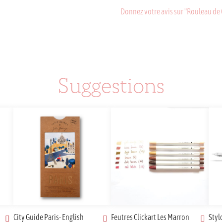
Donnez votre avis sur "Rouleau de
Suggestions
City Guide Paris- English
Feutres Clickart Les Marron
Styl