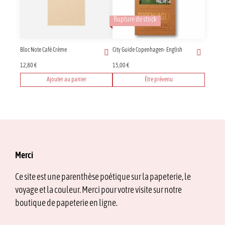
Rupture de stock
Bloc Note Café Crème
City Guide Copenhagen- English
12,80
€
15,00
€
Ajouter au panier
Être prévenu
Merci
Ce site est une parenthèse poétique sur la papeterie, le
voyage et la couleur. Merci pour votre visite sur notre
boutique de papeterie en ligne.