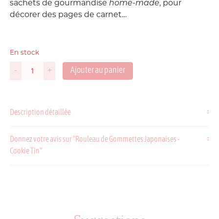
sachets de gourmandise
home-made
, pour
décorer des pages de carnet…
En stock
Ajouter au panier
-
+
quantité
de
Rouleau
de
Description détaillée
Gommettes
Japonaises
-
Donnez votre avis sur "Rouleau de Gommettes Japonaises -
Cookie
Cookie Tin"
Tin