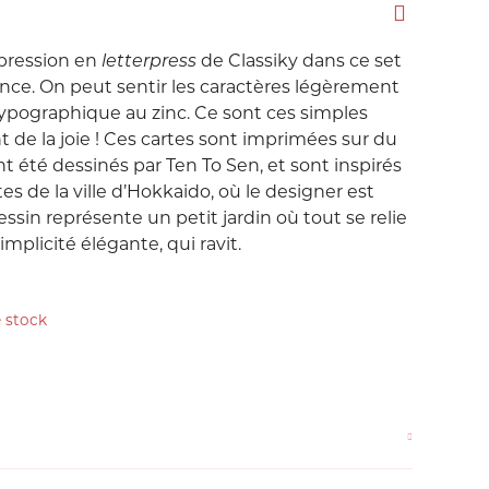
Love etc...
Suisse
Taïwan
impression en
letterpress
de Classiky dans ce set
in's
Porte-Clés
Noeuds
nce. On peut sentir les caractères légèrement
typographique au zinc. Ce sont ces simples
Printemps
t de la joie ! Ces cartes sont imprimées sur du
nt été dessinés par Ten To Sen, et sont inspirés
Snoopy
s de la ville d’Hokkaido, où le designer est
ssin représente un petit jardin où tout se relie
Voyage Voyage
plicité élégante, qui ravit.
 stock
ahiers
ochettes