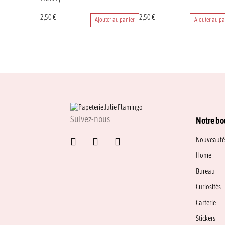
2,50
€
2,50
€
Ajouter au panier
Ajouter au pa
Suivez-nous
Notre bo
Nouveauté
Home
Bureau
Curiosités
Carterie
Stickers