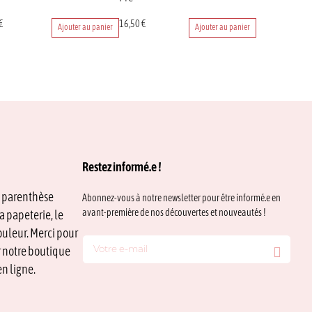
€
16,50
€
Ajouter au panier
Ajouter au panier
Restez informé.e !
e parenthèse
Abonnez-vous à notre newsletter pour être informé.e en
avant-première de nos découvertes et nouveautés !
a papeterie, le
ouleur. Merci pour
ur notre boutique
n ligne.