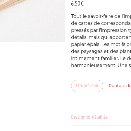
6,50
€
Suède
Tout le savoir-faire de l’
P
de cartes de corresponda
USA
pressés par l’impression 
détails, mais qui apporten
papier épais. Les motifs o
des paysages et des plante
intimement familier. Le de
harmonieusement. Une sim
Être prévenu
Rupture de
C
P
Description détaillée