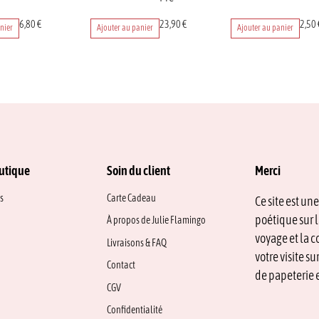
6,80
€
23,90
€
2,50
nier
Ajouter au panier
Ajouter au panier
utique
Soin du client
Merci
s
Carte Cadeau
Ce site est un
poétique sur l
À propos de Julie Flamingo
voyage et la c
Livraisons & FAQ
votre visite s
Contact
de papeterie e
CGV
Confidentialité