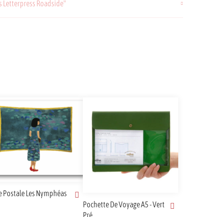
es Letterpress Roadside"
e Postale Les Nymphéas
Pochette De Voyage A5 - Vert
Pré