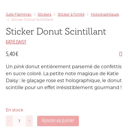
Julie Flamingo
Stickers
Sticker à l'Unité
Holographiques
Sticker Donut Scintillant
Sticker Donut Scintillant
KATIE DAISY
5,40
€
Un
pink
donut entièrement parsemé de confettis
en sucre coloré. La petite note magique de Katie
Daisy : le glaçage rose est holographique, le donut
scintille pour un effet irrésistiblement gourmand !
En stock
Ajouter au panier
-
+
quantité
de