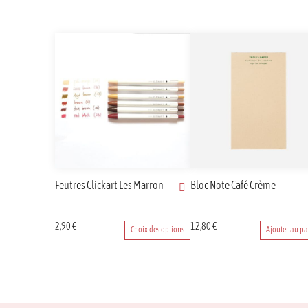
Feutres Clickart Les Marron
Bloc Note Café Crème
Ce
2,90
€
12,80
€
Choix des options
Ajouter au pa
produit
a
plusieurs
variations.
Les