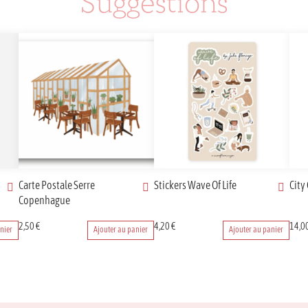
Suggestions
Carte Postale Serre
Stickers Wave Of Life
City
Copenhague
2,50
€
4,20
€
14,0
nier
Ajouter au panier
Ajouter au panier