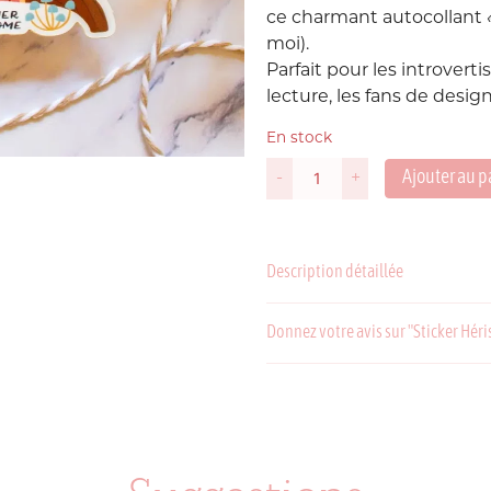
ce charmant autocollant
moi).
Suède
P
Parfait pour les introverti
lecture, les fans de desig
USA
En stock
Ajouter au p
-
+
quantité
de
Sticker
Hérisson
Description détaillée
I'd
rather
be
C
P
Donnez votre avis sur "Sticker Héri
at
Home