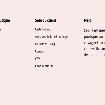
utique
Soin du client
Merci
s
Carte Cadeau
Ce site est un
poétique sur l
À propos de Julie Flamingo
voyage et la c
Livraisons & FAQ
votre visite s
Contact
de papeterie e
CGV
Confidentialité