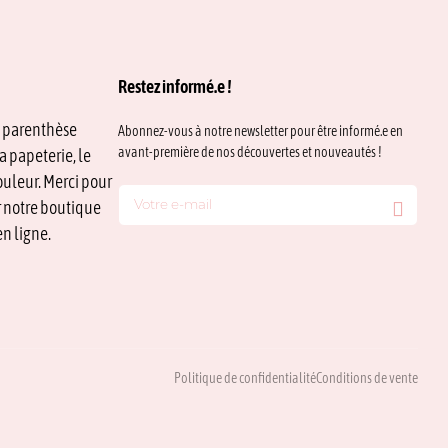
options
peuvent
être
choisies
sur
Restez informé.e !
la
page
e parenthèse
Abonnez-vous à notre newsletter pour être informé.e en
du
avant-première de nos découvertes et nouveautés !
a papeterie, le
produit
ouleur. Merci pour
ur notre boutique
n ligne.
Politique de confidentialité
Conditions de vente