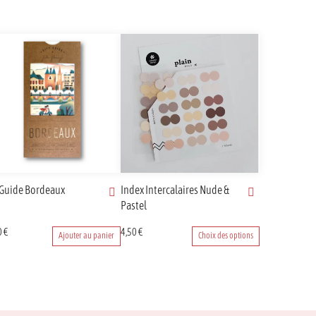
 Guide Bordeaux
Index Intercalaires Nude &
Pastel
Ce
0
€
4,50
€
Ajouter au panier
Choix des options
produit
a
plusieurs
variations.
Les