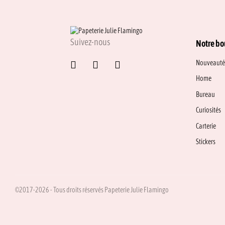
options
peuvent
être
choisies
sur
Suivez-nous
Notre bo
la
page
Nouveauté
du
Home
produit
Bureau
Curiosités
Carterie
Stickers
©2017-2026 - Tous droits réservés Papeterie Julie Flamingo