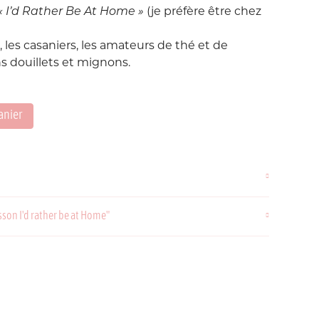
«
I’d Rather Be At Home
»
(je préfère être chez
Love etc...
Suisse
Taïwan
in's
Porte-Clés
s, les casaniers, les amateurs de thé et de
Noeuds
ns douillets et mignons.
Printemps
Snoopy
anier
Voyage Voyage
ahiers
ochettes
sson I'd rather be at Home"