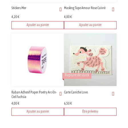
Stickers Mer
Masking Tape Amour Rose Cuivré
4,20
€
4,00
€
Ajouter au panier
Ajouter au panier
Rupture de stock
Ruban Adhesif Paper Poetry Arc-En-
Carte Caniche Love
Ciel Fuchsia
4,00
€
6,50
€
Ajouter au panier
Être prévenu