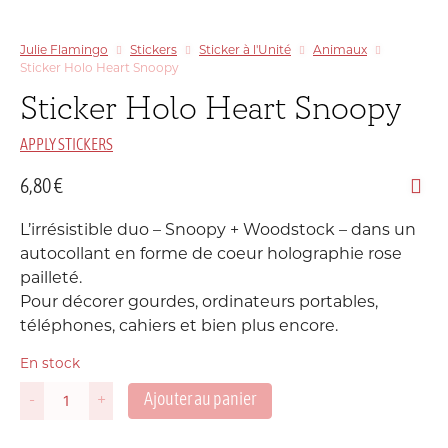
Julie Flamingo
Stickers
Sticker à l'Unité
Animaux
Sticker Holo Heart Snoopy
Sticker Holo Heart Snoopy
APPLY STICKERS
6,80
€
L’irrésistible duo – Snoopy + Woodstock – dans un
autocollant en forme de coeur holographie rose
pailleté.
Pour décorer gourdes, ordinateurs portables,
téléphones, cahiers et bien plus encore.
En stock
Ajouter au panier
-
+
quantité
de