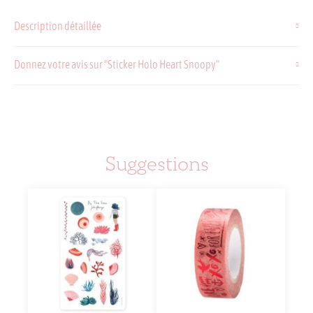
Sticker
Holo
Description détaillée
Heart
Snoopy
Donnez votre avis sur "Sticker Holo Heart Snoopy"
Suggestions