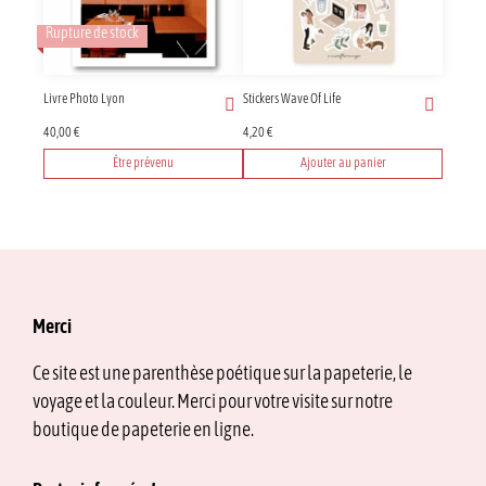
Rupture de stock
Livre Photo Lyon
Stickers Wave Of Life
40,00
€
4,20
€
Être prévenu
Ajouter au panier
Merci
Ce site est une parenthèse poétique sur la papeterie, le
voyage et la couleur. Merci pour votre visite sur notre
boutique de papeterie en ligne.