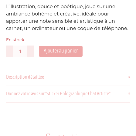
L’illustration, douce et poétique, joue sur une
ambiance bohème et créative, idéale pour
apporter une note sensible et artistique à un
carnet, un ordinateur ou une coque de téléphone.
En stock
Ajouter au panier
-
+
quantité
de
Sticker
Holographique
Description détaillée
Chat
Artiste
Donnez votre avis sur "Sticker Holographique Chat Artiste"