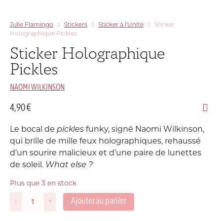
Julie Flamingo
Stickers
Sticker à l'Unité
Sticker
Holographique Pickles
Sticker Holographique
Pickles
NAOMI WILKINSON
4,90
€
Le bocal de
pickles
funky, signé Naomi Wilkinson,
qui brille de mille feux holographiques, rehaussé
d’un sourire malicieux et d’une paire de lunettes
de soleil.
What else ?
Plus que 3 en stock
Ajouter au panier
-
+
quantité
de