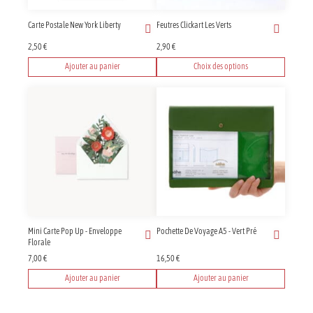
Carte Postale New York Liberty
Feutres Clickart Les Verts
2,50
€
2,90
€
Ajouter au panier
Choix des options
Ce
produit
a
plusieurs
variations.
Les
options
peuvent
être
choisies
sur
Mini Carte Pop Up - Enveloppe
Pochette De Voyage A5 - Vert Pré
la
Florale
page
7,00
€
16,50
€
du
produit
Ajouter au panier
Ajouter au panier