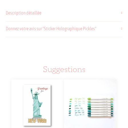
Sticker
Holographique
Description détaillée
Pickles
Donnez votre avis sur "Sticker Holographique Pickles"
Suggestions