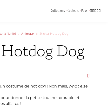
Collections
Couleurs
Pays
Animaux
Australie
Canada
ker à l'Unité
Animaux
Sticker Hotdog Dog
Back To School
Corée
Croatie
r Hotdog Dog
Bisounours
Espagne
France
Eté
Italie
Japon
Flower Power
oloriage
ampons
arque-Pages
Kaweco
Vide-Poche
Briquets
Gourmandises
Malaisie
Pays Bas
 un costume de hot dog ! Non mais,
what else
Happy Mail
République
Royaume Uni
l pour donner la petite touche adorable et
Journaling
s affaires !
Tchèque