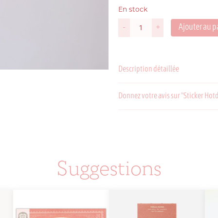
En stock
Suède
Ajouter au p
-
+
P
quantité
de
USA
Sticker
Hotdog
Description détaillée
Dog
Donnez votre avis sur "Sticker Hot
C
P
Suggestions