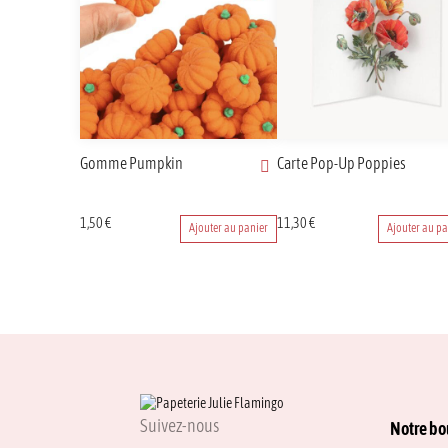
Gomme Pumpkin
Carte Pop-Up Poppies
1,50
€
11,30
€
Ajouter au panier
Ajouter au pa
Suivez-nous
Notre bo