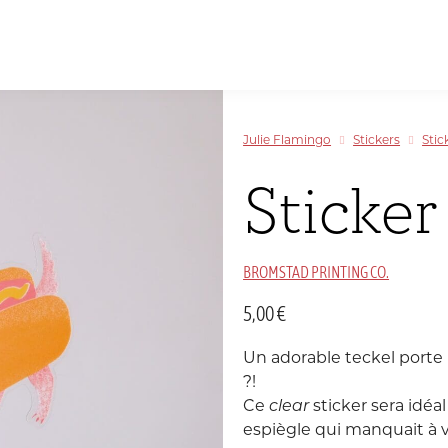
Papeterie
inspirée
Allemagne
par
Sélectionner par couleur
Sélectionner par couleur
Sélectionner par couleur
Sélectionner par couleur
le
Julie Flamingo
Stickers
Stic
Voyage
Chine
et
Sticke
la
Danemark
Couleur
BROMSTAD PRINTING CO.
Inde
C
T
M
5,00
€
Luxembourg
Un adorable teckel porte
?!
Portugal
Ce
clear
sticker sera idéa
espiègle qui manquait à vo