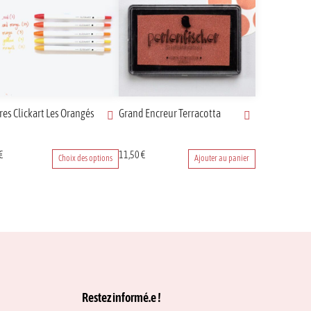
res Clickart Les Orangés
Grand Encreur Terracotta
€
11,50
€
Choix des options
Ajouter au panier
uit
eurs
tions.
ons
ent
ies
Restez informé.e !