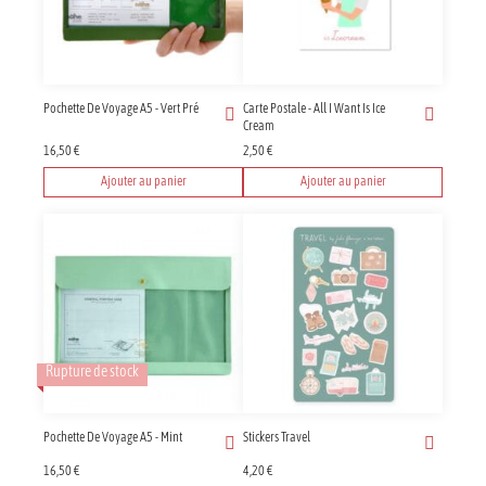
Pochette De Voyage A5 - Vert Pré
Carte Postale - All I Want Is Ice
Cream
16,50
€
2,50
€
Ajouter au panier
Ajouter au panier
Rupture de stock
Pochette De Voyage A5 - Mint
Stickers Travel
16,50
€
4,20
€