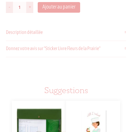
Ajouter au panier
-
+
quantité
de
Sticker
Livre
Description détaillée
Fleurs
de
la
Donnez votre avis sur "Sticker Livre Fleurs de la Prairie"
Prairie
Suggestions